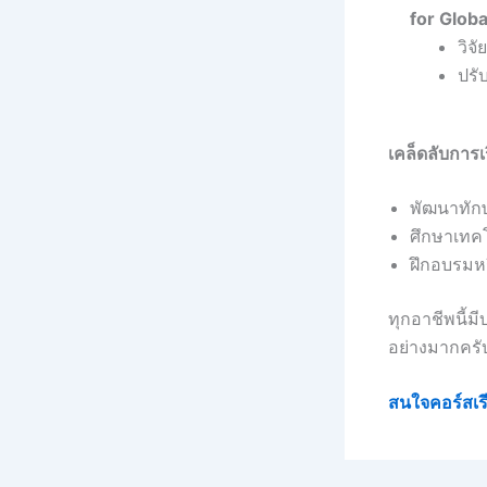
for Glob
วิจ
ปรั
เคล็ดลับการ
พัฒนาทัก
ศึกษาเทคโ
ฝึกอบรมหร
ทุกอาชีพนี้
อย่างมากครั
สนใจคอร์สเรี