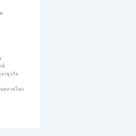
ทศ
น
กส์
จาธุรกิจ
โตในตลาดโลก