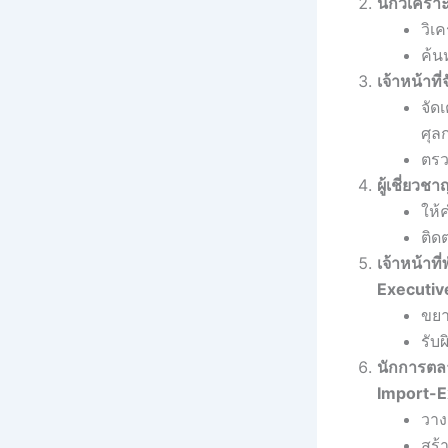
นักวิเคร
วิเ
ค้น
เจ้าหน้าท
จัด
ศุล
ตรว
ผู้เชี่ยว
ให้
ติด
เจ้าหน้าท
Executiv
ขยา
รับ
นักการตลา
Import-E
วาง
สร้