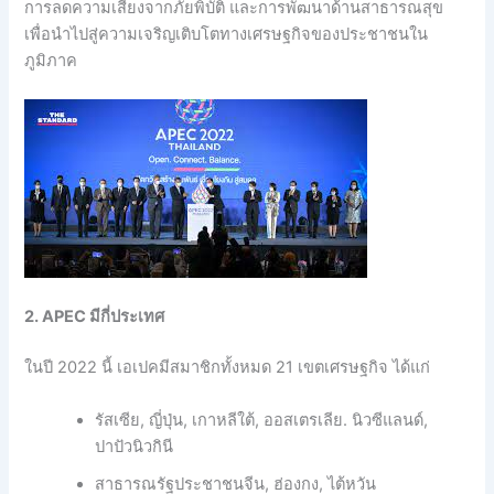
การลดความเสี่ยงจากภัยพิบัติ และการพัฒนาด้านสาธารณสุข
เพื่อนำไปสู่ความเจริญเติบโตทางเศรษฐกิจของประชาชนใน
ภูมิภาค
2. APEC
มีกี่ประเทศ
ในปี 2022 นี้ เอเปคมีสมาชิกทั้งหมด 21 เขตเศรษฐกิจ ได้แก่
รัสเซีย, ญี่ปุ่น, เกาหลีใต้, ออสเตรเลีย. นิวซีแลนด์,
ปาปัวนิวกินี
สาธารณรัฐประชาชนจีน, ฮ่องกง, ไต้หวัน