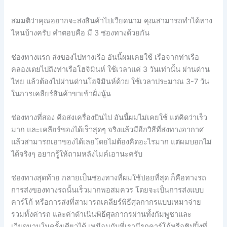
สมมติว่าคุณอยากจะส่งสินค้าไปเวียดนาม คุณสามารถทำได้ทาง
ไหนบ้างครับ คำตอบคือ มี 3 ช่องทางด้วยกัน
ช่องทางแรก ส่งของไปทางเรือ อันนี้ผมเคยใช้ เรือจากท่าเรือ
คลองเตยไปถึงท่าเรือโฮจิมินห์ ใช้เวลาแค่ 3 วันเท่านั้น ผ่านด่าน
ไทย แล้วต้องไปผ่านด่านโฮจิมินห์ด้วย ใช้เวลาประมาณ 3-7 วัน
ในการเคลียร์สินค้าขาเข้าฝั่งนู้น
ช่องทางที่สอง คือส่งเครื่องบินไป อันนี้ผมไม่เคยใช้ แต่คิดว่าเร็ว
มาก และเคลียร์ของได้เร็วสุดๆ จริงแล้วมีอีกวิธีที่ส่งทางอากาศ
แล้วสามารถเอาของได้เลยโดยไม่ต้องคิดอะไรมาก แต่ผมบอกไม่
ได้จริงๆ อยากรู้ให้ถามหลังไมค์เอานะครับ
ช่องทางสุดท้าย กลายเป็นช่องทางที่ผมใช้บ่อยที่สุด ก็คือทางรถ
การส่งของทางรถนั้นเร็วมากพอสมควร โดยจะเป็นการส่งแบบ
คาร์โก้ หรือการส่งที่สามารถเคลียร์พิธีศุลกากรแบบเหมาจ่าย
รวมทั้งค่ารถ และค่าดำเนินพิธีศุลกากรผ่านทั้งกัมพูชาและ
เวียดนามในครั้งเดียวได้ เหมือนกับที่เรามีรถคาร์โก้หรือชิปปิ้งที่