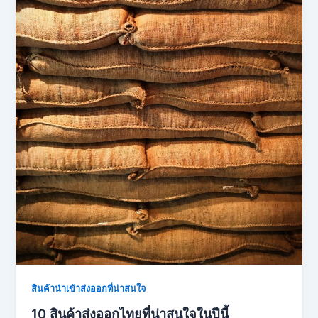
สินค้านำเข้าส่งออกที่น่าสนใจ
10 สินค้าส่งออกไทยที่น่าสนใจในปีนี้