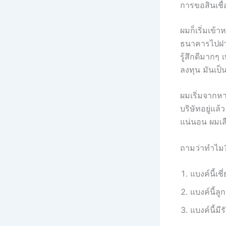
การขอสินเชื
ผมก็เริ่มเข้
ธนาคารไปฝาก
รู้สึกดีมากๆ
ลงทุน มันเป็นห
ผมเริ่มจากหา
บริษัทอยู่แ
แน่นอน ผมเล
ถามว่าทำไม
แบงค์นี้เ
แบงค์นี้ลู
แบงค์นี้มี