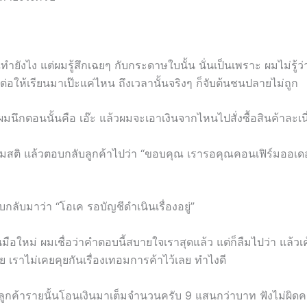
ุณทำยังไง แต่ผมรู้สึกเฉยๆ กับกระดาษใบนั้น นั่นเป็นเพราะ ผมไม่รู้
ะ ต่อให้เรียนมาเป๊ะแค่ไหน ถึงเวลานั้นจริงๆ ก็จับต้นชนปลายไม่ถูก
่ผมนึกตอนนั้นคือ เอ๊ะ แล้วผมจะเอาเงินจากไหนไปสั่งซื้อสินค้าละเนี
สติ แล้วตอบกลับลูกค้าไปว่า “ขอบคุณ เรารอคุณคอนเฟิร์มออเด
อบกลับมาว่า “โอเค รอบัญชีดำเนินเรื่องอยู่”
มือใหม่ ผมเชื่อว่าคำตอบนี้สบายใจเราสุดแล้ว แต่ก็ลืมไปว่า แล้
ี่ย เราไม่เคยคุยกันเรื่องเทอมการค้าไว้เลย ทำไงดี
ที่ลูกค้ารายนั้นโอนเงินมาเต็มจำนวนครับ 9 แสนกว่าบาท ฟังไม่ผิดค