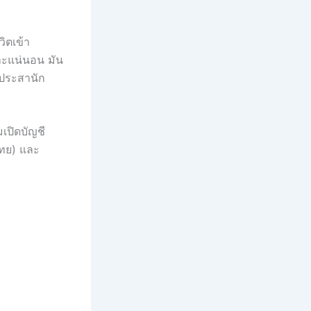
ิตเข้า
ละแน่นอน มัน
ามประสานัก
มเปิดบัญชี
ไทย) และ