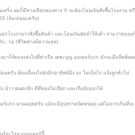
ินเสร็จ ผมก็มีทางเลือกสองทาง 1) จะต้องโอนเงินสั่งซื้อโรงงาน หร
555 (ล้อเล่นนะครับ)
กโรงงานว่าสั่งซื้อสินค้า และโอนเงินมัดจำให้เค้า ถามว่าของเสร็
ดิก.. รอ (ชีวิตช่างมีความสุข)
มาก็จัดแจงส่งไปที่ท่าเรือ เตชะบุญ ออเดอร์แรก มักจะมีแจ๊คพ็อ
เลื่อนครับ ต้องเลื่อนไปส่งอีกอาทิตย์นึง อ่ะ ไม่เป็นไร แจ้งลูกค้าไป
ิง อ้าว ฝนตกอีก ดีที่ของไม่เปียก และเรือยังออกได้
อร์แรก ผ่านฉลุยครับ แม้จะมีอุปสรรคนิดหน่อย แต่ไม่ยากเกินที่จะ
ยนรู้อะไรจากออเดอร์นี้