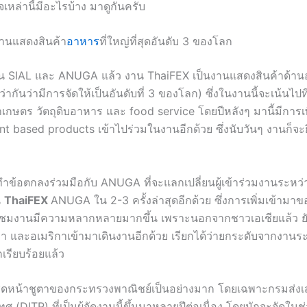
จเหล่านี้มีอะไรบ้าง มาดูกันครับ
งานแสดงสินค้า
อาหาร
ที่ใหญ่ที่สุดอันดับ 3 ของโลก
น SIAL และ ANUGA แล้ว งาน ThaiFEX เป็นงานแสดงสินค้าด้านอ
ว่ากันว่ามีการจัดให้เป็นอันดับที่ 3 ของโลก) ซึ่งในงานนี้จะเน้นไป
าเกษตร วัตถุดิบอาหาร และ food service โดยปีหลังๆ มานี้มีการเ
t based products เข้าไปร่วมในงานอีกด้วย ซึ่งนับวันๆ งานก็จะยิ
ำข้อตกลงร่วมมือกับ ANUGA ที่จะแลกเปลี่ยนผู้เข้าร่วมงานระหว่
น
ThaiFEX
ANUGA ใน 2-3 ครั้งล่าสุดอีกด้วย ซึ่งการเพิ่มเข้าม
้เข้าชมงานมีความหลากหลายมากขึ้น เพราะนอกจากชาวเอเชียแล้ว ย
า และอเมริกาเข้ามาเดินงานอีกด้วย เรียกได้ว่ายกระดับจากงานระ
เรียบร้อยแล้ว
ี่เชิดหน้าชูตาของกระทรวงพาณิชย์เป็นอย่างมาก โดยเฉพาะกรมส่งเ
ศ (DITP) ที่เป็นผู้จัดงานนี้ขึ้นมาหลายปีต่อเนื่อง โดยมักจะจัดในช