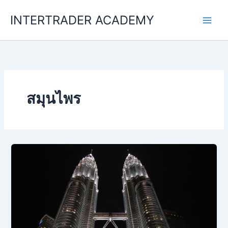
Skip
INTERTRADER ACADEMY
to
content
สมุนไพร