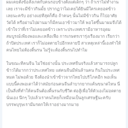
ผมเคยตั้งข้อสังเกตกับคนรอบข้างตั้งแต่เด็กๆ ว่า ถ้าเราไม่ทำงาน
เลย เราจะมีข้าวกินมั้ย ปรากฏว่าไม่เคยได้ยินมีใครเคยอดข้าว
เลยนะครับ อย่างแย่ทีสุดก็คือ ถ้าคนๆ นั้นไม่มีข้าวกิน ก็ไปอาศัย
วัดได้ หรือผ่านไปผ่านมาก็มีคนเอาข้าวมาให้ พอโตขึ้นมาผมจึงได้
เข้าใจว่าที่เราไม่เคยอดข้าว เพราะประเทศเรามีอาหารอุดม
สมบูรณ์เพียงพอและเหลือเฟือ การเกษตรเรารุ่งเรืองมาก เรียกว่า
ถ้าปิดประเทศ เราก็ไม่อดตายไปอีกหลายปี สาเหตุเหล่านี้เองทำให้
คนไทยไม่ต้องดิ้นรน ไม่รู้จะต้องดิ้นรนไปทำไม
ในขณะทีคนจีน ไม่ใช่อย่างนั้น ประเทศจีนจริงแล้วสามารถปลูก
ข้าวได้มากกว่าประเทศไทย แต่คนจีนมีพันล้านคน กินในประเทศ
หมด ไม่พอด้วย จึงต้องนำเข้าข้าวจากไทยไปบริโภคอีก พอเห็น
แบบนี้คงพอเดาได้ว่าสมัยก่อนคนจีนลำบากยากแค้นขนาดไหน นี่
เป็นสิ่งที่ทำให้คนจีนต้องดิ้นรนกับชีวิต ต่อสู้เพื่อให้ตัวเองไม่อดตาย
นั่นเอง นึกๆ ไปแล้วเราคนไทยก็เหมือนเป็นลูกเศรษฐีนะครับ
บรรพบุรุษเรามีมรดกให้เราอย่างมากมาย