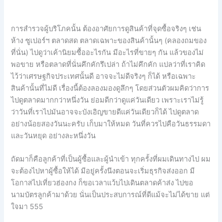
การสำรวจผู้บริโภคนั้น ต้องอาศัยการดูสินค้าที่จุดซื้อจริงๆ เช่น
ห้าง ซูเปอร์ฯ ตลาดสด ตลาดเฉพาะของสินค้านั้นๆ (คลองถมของ
ที่นั่น) ไปดูว่าเค้านิยมซื้ออะไรกัน มีอะไรที่ขายๆ กัน แล้วของไม่
พอขาย หรือตลาดที่นั่นคึกคักรึเปล่า ถ้าไม่คึกคัก แปลว่าที่เราคิด
ไว้ว่าเศรษฐกิจประเทศนั้นดี อาจจะไม่ดีจริงๆ ก็ได้ หรือเฉพาะ
สินค้านั้นที่ไม่ดี เรื่องนี้ต้องลองมองดูลึกๆ โดยส่วนตัวผมคิดว่าการ
ไปดูตลาดมากกว่าหนึ่งวัน ย่อมดีกว่าดูแค่วันเดียว เพราะเราไม่รู้
ว่าวันที่เราไปมันอาจจะบังเอิญขายดีแค่วันเดียวก็ได้ ไปดูตลาด
อย่างน้อยสองวันนะครับ เก็บมาให้หมด วันที่ควรไปคือวันธรรมดา
และวันหยุด อย่างละหนึ่งวัน
ถัดมาก็คือลูกค้าที่เป็นผู้ซื้อและผู้นำเข้า ทุกครั้งที่ผมเดินทางไป ผม
จะต้องไปหาผู้ซื้อให้ได้ มีอยู่ครั้งนึงตอนจะเริ่มธุรกิจส่งออก มี
โอกาสไปเที่ยวฮ่องกง ก็ขอเวลาแว้บไปเดินตลาดค้าส่ง ไปขอ
นามบัตรลูกค้ามาด้วย นั่นเป็นประสบการณ์ที่ดีแม้จะไม่ได้ขาย แต่
ใจมา 555