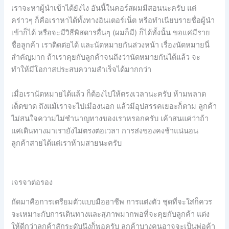
เราจะหาผู้นำเข้าได้ยังไง อันนี้ในคอร์สผมมีสอนนะครับ แต่
คร่าวๆ ก็คือเราหาได้ทั้งทางอินเตอร์เน็ต หรือทำเนียบรายชื่อผู้นำ
เข้าก็ได้ หรือจะมีวิธีพิสดารอื่นๆ (ผมก็มี) ก็ได้ทั้งนั้น ขอแค่มีราย
ชื่อลูกค้า เราติดต่อได้ และนัดหมายกันล่วงหน้า เรื่องนัดหมายนี่
สำคัญมาก ถ้าเราคุยกับลูกค้าจนถึงว่านัดหมายกันได้แล้ว จะ
ทำให้มีโอกาสประสบความสำเร็จได้มากกว่า
เมื่อเรานัดหมายได้แล้ว ก็ต้องไปให้ตรงเวลานะครับ ห้ามพลาด
เด็ดขาด ถึงแม้เราจะไปเมืองนอก แล้วมีอุปสรรคเยอะก็ตาม ลูกค้า
ไม่สนใจความไม่ชำนาญทางของเราหรอกครับ เค้าสนแค่ว่าถ้า
แค่เดินทางมาเรายังไม่ตรงต่อเวลา การส่งของคงช้าแน่นอน
ลูกค้าสายได้แต่เราห้ามสายนะครับ
เจรจาต่อรอง
ถัดมาคือการเตรียมตัวแบบมืออาชีพ การแต่งตัว ชุดที่จะใส่ก็ควร
จะเหมาะกับการเดินทางและสุภาพมากพอที่จะคุยกับลูกค้า แต่ง
ให้ดีกว่าลูกค้าสักระดับนึงก็พอครับ ลูกค้าบางคนอาจจะเป็นพ่อค้า