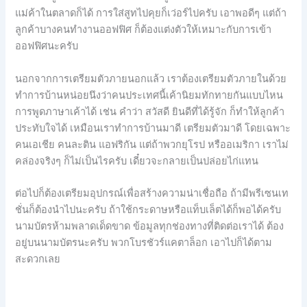
แม่ค้าในตลาดก็ได้ การใส่สูทไปคุยก็เว่อร์ไปครับ เอาพอดีๆ แต่ถ้า
ลูกค้าบางคนทำงานออฟฟิศ ก็ต้องแต่งตัวให้เหมาะกับการเข้า
ออฟฟิศนะครับ
นอกจากการเตรียมตัวภายนอกแล้ว เราต้องเตรียมตัวภายในด้วย
ทำการบ้านหน่อยนึงว่าคนประเทศนี้เค้านิยมทักทายกันแบบไหน
การพูดภาษาเค้าได้ เช่น คำว่า สวัสดี ยินดีที่ได้รู้จัก ก็ทำให้ลูกค้า
ประทับใจได้ เหมือนเราทำการบ้านมาดี เตรียมตัวมาดี โดยเฉพาะ
คนเอเชีย คนละติน แอฟริกัน แต่ถ้าพวกยุโรป หรืออเมริกา เราไม่
คล่องจริงๆ ก็ไม่เป็นไรครับ เดี๋ยวจะกลายเป็นปล่อยไก่แทน
ต่อไปก็ต้องเตรียมอุปกรณ์เพื่อสร้างความน่าเชื่อถือ ถ้ามีพรีเซนเท
ชั่นก็ต้องนำไปนะครับ ถ้าใช้กระดาษหรือแท็บเล็ตได้ก็พอได้ครับ
นามบัตรห้ามพลาดเด็ดขาด ข้อมูลทุกช่องทางที่ติดต่อเราได้ ต้อง
อยู่บนนามบัตรนะครับ พวกโบรชัวร์แคตาล็อก เอาไปก็ได้ตาม
สะดวกเลย