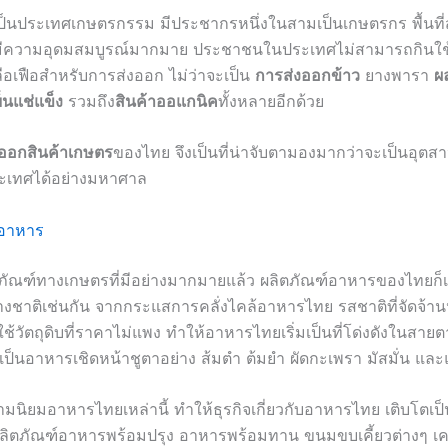
็นประเทศเกษตรกรรม มีประชากรหนึ่งในสามเป็นเกษตรกร พื้นที่ส
ร มีความอุดมสมบูรณ์มากมาย ประชาชนในประเทศไม่สามารถกินใช้
ือเฟือสำหรับการส่งออก ไม่ว่าจะเป็น
การส่งออกข้าว
ยางพารา
ผ
็นแช่แข็ง
รวมถึง
สินค้าออแกนิค
ทั้งหลายอีกด้วย
งออกสินค้าเกษตร
ของไทย จึงเป็นที่น่าจับตามองมากว่าจะเป็นอุตส
ระเทศได้อย่างมหาศาล
์อาหาร
ัณฑ์ทางเกษตรที่มีอย่างมากมายแล้ว ผลิตภัณฑ์อาหารของไทยก็เป
งชาติเช่นกัน จากกระแสการคลั่งไคล้อาหารไทย รสชาติที่จัดจ้
ใช้วัตถุดิบที่ราคาไม่แพง ทำให้อาหารไทยเริ่มเป็นที่โด่งดังในสาย
ะเป็นอาหารเชิดหน้าชูตาอย่าง ส้มตำ ต้มยำ ผัดกะเพรา มัสมั่น แล
มนิยมอาหารไทยเหล่านี้ ทำให้ธุรกิจเกี่ยวกับอาหารไทย เติบโตเป
นผลิตภัณฑ์อาหารพร้อมปรุง อาหารพร้อมทาน ขนมขบเคี้ยวต่างๆ เคร