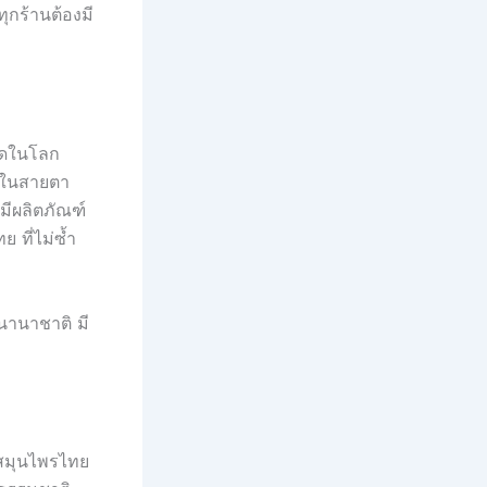
ุกร้านต้องมี
ิใดในโลก
าในสายตา
มีผลิตภัณฑ์
 ที่ไม่ซ้ำ
นานาชาติ มี
ะสมุนไพรไทย