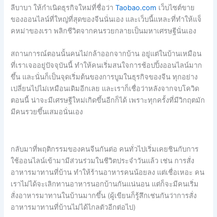
ลีบาบา ให้กำเนิดธุรกิจใหม่ที่ชื่อว่า
Taobao.com
เว็บไซต์ขาย
ของออนไลน์ที่ใหญ่ที่สุดของจีนนั่นเอง และเว็บนี้แหละที่ทำให้แจ็
คหม่าของเรา พลิกชีวิตจากคนรวยกลายเป็นมหาเศรษฐีนั่นเอง
สถานการณ์ตอนนั้นคนไม่กล้าออกจากบ้าน อยู่แต่ในบ้านเหมือน
ที่เราเจออยู่ปัจจุบันนี้ ทำให้คนเริ่มสนใจการช้อปปิ้งออนไลน์มาก
ขึ้น และนั่นก็เป็นจุดเริ่มต้นของการบูมในธุรกิจของจีน ทุกอย่าง
เปลี่ยนไปไม่เหมือนเดิมอีกเลย และเราก็เชื่อว่าหลังจากจบโควิด
ตอนนี้ น่าจะมีเศรษฐีใหม่เกิดขึ้นอีกก็ได้ เพราะทุกครั้งที่มีวิกฤตมัก
มีคนรวยขึ้นเสมอนั่นเอง
กลับมาที่พฤติกรรมของคนจีนกันต่อ คนทั่วไปเริ่มเคยชินกับการ
ใช้ออนไลน์เข้ามามีส่วนร่วมในชีวิตประจำวันแล้ว เช่น การสั่ง
อาหารมาทานที่บ้าน ทำให้ร้านอาหารคนน้อยลง แต่เชื่อเหอะ คน
เราไม่ได้จะเลิกทานอาหารนอกบ้านกันแน่นอน แต่ก็จะมีคนเริ่ม
สั่งอาหารมาทานในบ้านมากขึ้น (ผู้เขียนก็รู้สึกเช่นกันว่าการสั่ง
อาหารมาทานที่บ้านไม่ได้ไกลตัวอีกต่อไป)