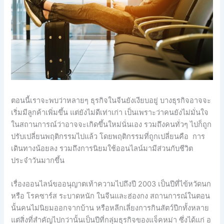
ตอนนี้เราจะพบว่าหลายๆ ธุรกิจในจีนยังเงียบอยู่ บางธุรกิจอาจจะ
เริ่มมีลูกค้าเพิ่มขึ้น แต่ยังไม่ดีเท่าเก่า เป็นเพราะว่าคนยังไม่มั่นใจ
ในสถานการณ์ว่าอาจจะเกิดขึ้นใหม่นั่นเอง รวมถึงคนทั่วๆ ไปก็ถูก
ปรับเปลี่ยนพฤติกรรมไปแล้ว โดยพฤติกรรมที่ถูกเปลี่ยนคือ การ
เดินทางน้อยลง รวมถึงการนิยมใช้ออนไลน์มามีส่วนกับชีวิต
ประจำวันมากขึ้น
เรื่องออนไลน์ขออนุญาตเท้าความไปถึงปี 2003 เป็นปีที่ไข้หวัดนก
หรือ โรคซาร์ส ระบาดหนัก ในจีนและฮ่องกง สถานการณ์ในตอน
นั้นคนไม่นิยมออกจากบ้าน หรือหลีกเลี่ยงการกินสัตว์ปีกทั้งหลาย
แต่สิ่งที่สำคัญไปกว่านั้นเป็นปีที่กลุ่มธุรกิจของแจ็คหม่า ซึ่งได้แก่ อ