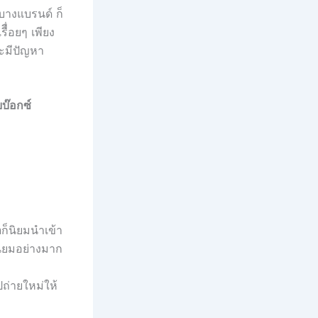
บางแบรนด์ ก็
ื่อยๆ เพียง
จะมีปัญหา
บ๊อกซ์
ก
ก็นิยมนำเข้า
นิยมอย่างมาก
ปถ่ายใหม่ให้