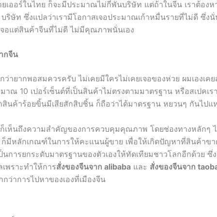
เออร์ในไทย ก็จะมีประมาณไม่กี่พันบริษัท แต่ถ้าในจีน เราต้องหา
บริษัท ซึ่งแปลว่าเรามีโอกาสเจอประมาณเก้าหมื่นรายที่ไม่ดี ซึ่งนั
อแต่สินค้าจีนที่ไม่ดี ไม่มีคุณภาพนั่นเอง
จากจีน
งบอกว่ายากพอสมควรครับ ไม่เคยมีใครไม่เคยเจอของห่วย ผมเองเคยส
ะมาณ 10 เปอร์เซ็นต์ที่เป็นสินค้าไม่ตรงตามมาตรฐาน หรือสเปคเรา
าสินค้าร้อยขิ้นมีเสียสักสิบชิ้น ก็ถือว่าได้มาตรฐาน หยวนๆ กันไป
น ก็เห็นถึงความสำคัญของการควบคุมคุณภาพ โดยช่องทางหลักๆ ไ
ก็มีหลักเกณฑ์ในการให้คะแนนผู้ขาย เพื่อให้เกิดปัญหาที่สินค้า
็นการยกระดับมาตรฐานของตัวเองให้ทัดเทียมชาวโลกอีกด้วย ซึ่งวิ
ผลเพราะทำให้การ
สั่งของจีนจาก alibaba
และ
สั่งของจีนจาก taob
กว่าการไปหาของเองที่เมืองจีน