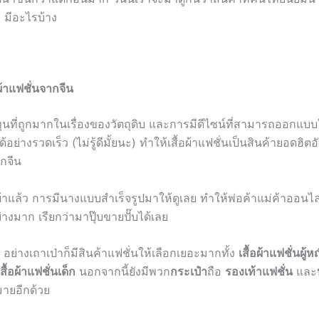
 มีอะไรบ้าง
อผ้าแฟชั่นจากจีน
ทุนที่ถูกมากในเรื่องของวัตถุดิบ และการมีดีไซน์ที่สามารถออกแบบ
อย่างรวดเร็ว (ไม่รู้ดีมั้ยนะ) ทำให้เสื้อผ้าแฟชั่นเป็นสินค้ายอดฮิตอ
กจีน
ผ้าแล้ว การมีนางแบบสำเร็จรูปมาให้ดูเลย ทำให้พ่อค้าแม่ค้าออน
างมาก เรียกว่ามาปุ๊บขายปั๊บได้เลย
งๆ อย่างเถาเป่าก็มีสินค้าแฟชั่นให้เลือกเยอะมากทั้ง
เสื้อผ้าแฟชั่นผู้ห
เสื้อผ้าแฟชั่นเด็ก
นอกจากนี้ยังมีพวก
กระเป๋า
ถือ
รองเท้าแฟชั่น
และ
มายอีกด้วย