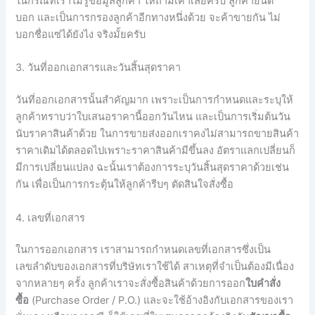
ในกรณีที่เราไม่รู้ข้อมูลลูกค้า
ให้ถามเค้าเลยครับ
ลูกค้ายินดี
บอก
และเป็นการกรองลูกค้าอีกทางหนึ่งด้วย
จะค้าขายกัน ไม่
บอกชื่อแซ่ได้ยังไง จริงมั้ยครับ
3. วันที่ออกเอกสารและวันสิ้นสุดราคา
วันที่ออกเอกสารนั้นสำคัญมาก
เพราะเป็นการกำหนดและระบุให้
ลูกค้าทราบว่าใบเสนอราคานี้ออกวันไหน
และเป็นการเริ่มต้นวัน
นับราคาสินค้าด้วย
ในการขายส่งออก
เราคงไม่สามารถขายสินค้า
ราคาเดิมได้ตลอดไปเพราะราคาสินค้ามีขึ้นลง
อัตราแลกเปลี่ยนก็
มีการเปลี่ยนแปลง
ฉะนั้นเราต้องการระบุวันสิ้นสุดราคาด้วยเช่น
กัน
เพื่อเป็นการกระตุ้นให้ลูกค้ารีบๆ
ตัดสินใจสั่งซื้อ
4. เลขที่เอกสาร
ในการออกเอกสาร
เราสามารถกำหนดเลขที่เอกสารซึ่งเป็น
เลขลำดับของเอกสารที่บริษัทเราใช้ได้
สาเหตุที่จำเป็นต้องมีเนื่อง
จากหลายๆ
ครั้ง
ลูกค้าเราจะสั่งซื้อสินค้าด้วยการออก
ใบคำสั่ง
ซื้อ
(Purchase Order / P.O.)
และจะใช้อ้างอิงกับเอกสารของเรา