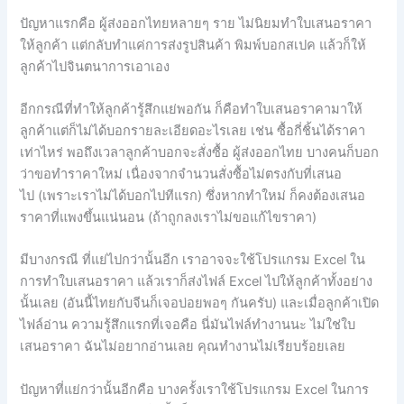
ปัญหาแรกคือ ผู้ส่งออกไทยหลายๆ ราย ไม่นิยมทำใบเสนอราคา
ให้ลูกค้า
แต่กลับทำแค่การส่งรูปสินค้า
พิมพ์บอกสเปค
แล้วก็ให้
ลูกค้าไปจินตนาการเอาเอง
อีกกรณีที่ทำให้ลูกค้ารู้สึกแย่พอกัน ก็คือทำใบเสนอราคามาให้
ลูกค้าแต่ก็ไม่ได้บอกรายละเอียดอะไรเลย เช่น ซื้อกี่ชิ้นได้ราคา
เท่าไหร่ พอถึงเวลาลูกค้าบอกจะสั่งซื้อ
ผู้ส่งออกไทย
บางคนก็บอก
ว่าขอทำราคาใหม่
เนื่องจากจำนวนสั่งซื้อไม่ตรงกับที่เสนอ
ไป
(
เพราะเราไม่ได้บอกไปทีแรก
)
ซึ่งหากทำใหม่
ก็คงต้องเสนอ
ราคาที่แพงขึ้นแน่นอน
(
ถ้าถูกลงเราไม่ขอแก้ไขราคา
)
มีบางกรณี
ที่แย่ไปกว่านั้นอีก
เราอาจจะใช้โปรแกรม
Excel
ใน
การทำใบเสนอราคา
แล้วเราก็ส่งไฟล์
Excel
ไปให้ลูกค้าทั้งอย่าง
นั้นเลย
(
อันนี้ไทยกับจีนก็เจอบ่อยพอๆ
กันครับ
)
และเมื่อลูกค้าเปิด
ไฟล์อ่าน
ความรู้สึกแรกที่เจอคือ
นี่มันไฟล์ทำงานนะ
ไม่ใช่ใบ
เสนอราคา
ฉันไม่อยากอ่านเลย
คุณทำงานไม่เรียบร้อยเลย
ปัญหาที่แย่กว่านั้นอีกคือ
บางครั้งเราใช้โปรแกรม
Excel
ในการ