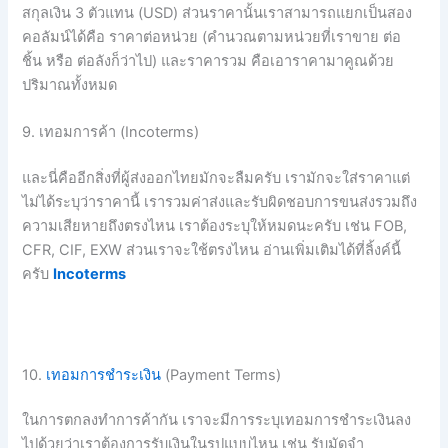
สกุลเงิน
3
ตัวแทน
(USD)
ส่วนราคานั้นเราสามารถแยกเป็นสอง
คอลัมน์ได้คือ
ราคาต่อหน่วย
(
คำนวณตามหน่วยที่เราขาย
ต่อ
ชิ้น
หรือ
ต่อลังก็ว่าไป
)
และราคารวม
คือเอาราคามาคูณด้วย
ปริมาณทั้งหมด
9. เทอมการค้า (Incoterms)
และนี่คืออีกสิ่งที่ผู้ส่งออกไทยมักจะลืมครับ
เรามักจะใส่ราคาแต่
ไม่ได้ระบุว่าราคานี้
เรารวมค่าส่งและรับผิดชอบการขนส่งรวมถึง
ความเสียหายถึงตรงไหน
เราต้องระบุให้หมดนะครับ
เช่น
FOB,
CFR, CIF, EXW
ส่วนเราจะใช้ตรงไหน
อ่านเพิ่มเติมได้ที่ลิ้งค์นี้
ครับ
Incoterms
10.
เทอมการชำระเงิน
(Payment Terms)
ในการตกลงทำการค้ากัน
เราจะมีการระบุเทอมการชำระเงินลง
ไปด้วยว่าเราต้องการรับเงินในรูปแบบไหน
เช่น
รับมัดจำ