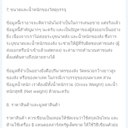
7. ขนาดและน้ำหนักของวัสดุบรรจุ
ข้อมูลนี้เราอาจจะคิดว่ามันไม่จำเป็นในการเสนอขาย
แต่จริงแล้ว
ข้อมูลนี้สำคัญมากๆ
นะครับ
และเป็นปัญหาของผู้ส่งออกเป็นอย่าง
ยิ่ง
เนื่องจากเราไม่ค่อยระบุขนาดลัง
และน้ำหนักของลัง
ซึ่งการ
ระบุขนาดและน้ำหนักของลัง
จะช่วยให้ผู้ที่รับผิดชอบค่าขนส่ง
(
ผู้
ส่งออกหรือนำเข้าแล้วแต่ตกลง
) จะสามารถคำนวณค่าขนส่ง
ตั้งแต่ต้นทางถึงปลายทางได้
ข้อมูลที่จำเป็นอย่างยิ่งคือปริมาตรของลัง
วัดหน่วยกว้างยาวสูง
ของลัง
หรือของพาเลท
ในกรณีเราบรรจุของบนพาเลท
ส่วน
ข้อมูลน้ำหนัก
เราต้องมีทั้งน้ำหนักรวม
(Gross Weight) และน้ำ
หนักสุทธิ (Net weight)
ด้วยนะครับ
8. ราคาสินค้าและมูลค่าสินค้า
ราคาสินค้า
ควรเขียนเป็นเทอมให้ชัดเจนว่าใช้สกุลเงินไหน
และ
ห้ามใช้เครื่อง
$
แทนดอลล่าร์สหรัฐเด็ดขาด
ให้ใช้วิธีเขียนตัวย่อ