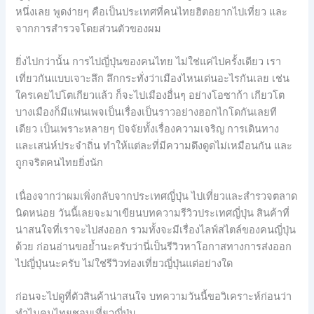
หนึ่งเลย พูดง่ายๆ คือเป็นประเทศที่คนไทยฮิตอยากไปเที่ยว และ
จากการสำรวจโดยส่วนตัวของผม
ยิ่งไปกว่านั้น การไปญี่ปุ่นของคนไทย ไม่ใช่แค่ไปครั้งเดียว เรา
เที่ยวกันแบบเจาะลึก ลึกกระทั่งว่าเมืองไหนเด่นอะไรกันเลย เช่น
ใครเคยไปโตเกียวแล้ว ก็จะไปเมืองอื่นๆ อย่างโอซาก้า เกียวโต
บางเมืองก็มีแฟนเพจเป็นเรื่องเป็นราวอย่างฮอกไกโดกันเลยที
เดียว เป็นเพราะหลายๆ ปัจจัยทั้งเรื่องความเจริญ การเดินทาง
และเสน่ห์ประจำถิ่น ทำให้แต่ละที่มีความดึงดูดไม่เหมือนกัน และ
ถูกจริตคนไทยยิ่งนัก
เนื่องจากว่าผมเพิ่งกลับจากประเทศญี่ปุ่น ไปเที่ยวและสำรวจตลาด
นิดหน่อย วันนี้เลยจะมาเขียนบทความรีวิวประเทศญี่ปุ่น สินค้าที่
น่าสนใจที่เราจะไปส่งออก รวมทั้งจะมีเรื่องไลฟ์สไตล์ของคนญี่ปุ่น
ด้วย ก่อนอ่านขอย้ำนะครับว่านี่เป็นรีวิวหาโอกาสทางการส่งออก
ไปญี่ปุ่นนะครับ ไม่ใช่รีวิวท่องเที่ยวญี่ปุ่นแต่อย่างใด
ก่อนจะไปดูที่ตัวสินค้าน่าสนใจ บทความวันนี้ขอวิเคราะห์ก่อนว่า
ทำไมคนไทยชอบเที่ยวญี่ปุ่น