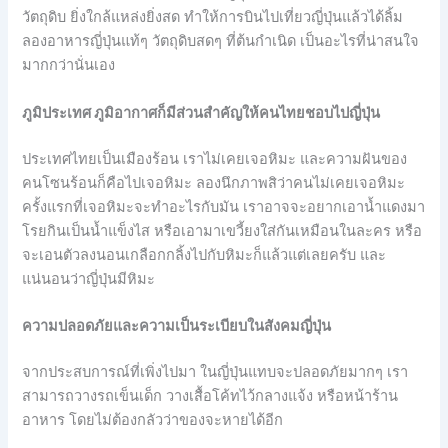
วัตถุดิบ ยิ่งใกล้แหล่งยิ่งสด ทำให้การบินไปเที่ยวญี่ปุ่นแล้วได้ลิ้ม
ลองอาหารญี่ปุ่นแท้ๆ วัตถุดิบสดๆ ที่ต้นกำเนิด เป็นอะไรที่น่าสนใจ
มากกว่านั่นเอง
ภูมิประเทศ ภูมิอากาศก็มีส่วนสำคัญให้คนไทยชอบไปญี่ปุ่น
ประเทศไทยเป็นเมืองร้อน เราไม่เคยเจอหิมะ และความฝันของ
คนโซนร้อนก็คือไปเจอหิมะ ลองนึกภาพสิว่าคนไม่เคยเจอหิมะ
ครั้งแรกที่เจอหิมะจะทำอะไรกับมัน เราอาจจะอยากเอาน้ำแดงมา
โรยกินเป็นน้ำแข็งไส หรือเอามาเขวี้ยงใส่กันเหมือนในละคร หรือ
จะเอนตัวลงนอนเกลือกกลิ้งไปกับหิมะก็แล้วแต่เลยครับ และ
แน่นอนว่าญี่ปุ่นมีหิมะ
ความปลอดภัยและความเป็นระเบียบในสังคมญี่ปุ่น
จากประสบการณ์ที่เพิ่งไปมา ในญี่ปุ่นแทบจะปลอดภัยมากๆ เรา
สามารถวางรถเข็นเด็ก วางเสื้อโค้ทไว้กลางแจ้ง หรือหน้าร้าน
อาหาร โดยไม่ต้องกลัวว่าของจะหายได้อีก