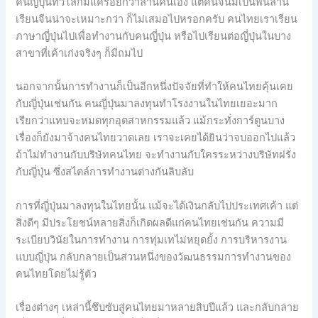
คนญี่ปุ่นทั่วโลกมีแค่ร้อยกว่าล้านคนเอง แต่คนจีนมีเป็นพันล้าน
เรียนจีนน่าจะเหมาะกว่า ก็ไม่เสมอไปหรอกครับ คนไทยเราเรียน
ภาษาญี่ปุ่นไปเพื่อทำงานกับคนญี่ปุ่น หรือไปเรียนต่อญี่ปุ่นในบาง
สาขาที่เค้าเก่งจริงๆ ก็มีถมไป
นอกจากนั้นการทำงานก็เป็นอีกหนึ่งปัจจัยที่ทำให้คนไทยคุ้นเคย
กับญี่ปุ่นเช่นกัน คนญี่ปุ่นมาลงทุนทำโรงงานในไทยเยอะมาก
เรียกว่าแทบจะหมดทุกอุตสาหกรรมแล้ว แม้กระทั่งการ์ตูนบาง
เรื่องก็ยังมาจ้างคนไทยวาดเลย เราจะเคยได้ยินว่าจบออกไปแล้ว
ถ้าไม่ทำงานกับบริษัทคนไทย จะทำงานกับใครระหว่างบริษัทฝรั่ง
กับญี่ปุ่น ซึ่งสไตล์การทำงานต่างกันลิบลับ
การที่ญี่ปุ่นมาลงทุนในไทยนั้น แม้จะได้เงินกลับไปประเทศเค้า แต่
สิ่งดีๆ มีประโยชน์หลายสิ่งก็เกิดผลดีแก่คนไทยเช่นกัน ความมี
ระเบียบวินัยในการทำงาน การทุ่มเทไม่หยุดยั้ง การบริหารงาน
แบบญี่ปุ่น กลับกลายเป็นส่วนหนึ่งของวัฒนธรรมการทำงานของ
คนไทยโดยไม่รู้ตัว
เรื่องต่างๆ เหล่านี้ซึบซับสู่คนไทยมาหลายสิบปีแล้ว และกลับกลาย