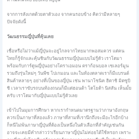
จากการสังเกตด้วยตาตัวเอง จากคนรอบข้าง คิดว่ามีหลายๆ
ปัจจัยดังนี้
วัฒนธรรมญี่ปุ่นที่คุ้นเคย
เชื่อหรือไม่ว่าแม้ญี่ปุ่นจะอยู่ไกลจากไทยมากพอสมควร แต่คน
ไทยก็รู้จักและคุ้นชินกับวัฒนธรรมญี่ปุ่นแบบไม่รู้ตัว เราโตมา
พร้อมกับการ์ตูนญี่ปุ่นอย่างโดราเอมอน ดราก้อนบอล เซเลอร์มูน
รวมถึงรุ่นใหม่ๆ วันพีซ โปเกมอน และในท้องตลาดเราก็มีแบรนด์
สินค้าหลายๆ อย่างที่เป็นของญี่ปุ่น เช่น พานาโซนิค ฮิตาชิ มิตซูบิ
ชิ เวลาเราขับรถบนท้องถนนก็มีแต่ฮอนด้า โตโยต้า นิสสัน เห็นมั้ย
ครับ เราโตมากับญี่ปุ่นแบบไม่รู้ตัวเลย
เข้าไปในมุมการศึกษา หากเรากำหนดมาตรฐานว่าภาษาอังกฤษ
ควรเป็นภาษาที่สองแล้ว ภาษาที่สามที่เรานึกถึงจะมีอะไรอีกบ้าง
ก็หนีไม่พ้นภาษาญี่ปุ่นที่ต้องเป็นหนึ่งในตัวเลือกที่สำคัญเช่นกัน
อาจจะเคยมีคำกล่าวว่าเรียนภาษาญี่ปุ่นไม่ค่อยได้ใช้หรอก เพราะ